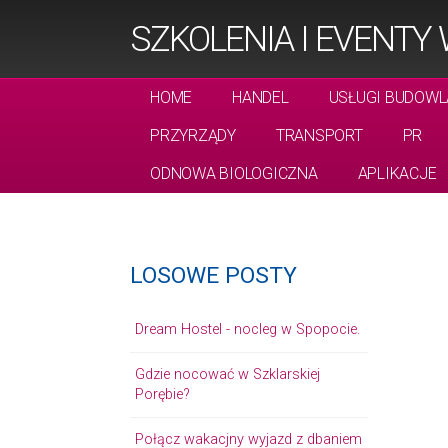
SZKOLENIA I EVENTY
HOME
HANDEL
USŁUGI BUDOWL
PRZYRZĄDY
TRANSPORT
PR
ODNOWA BIOLOGICZNA
APLIKACJE
LOSOWE POSTY
Dream Hostel - nocleg w Spopocie.
Gdzie nocować w Szklarskiej
Porębie?
Połącz wakacjny wyjazd z dbaniem