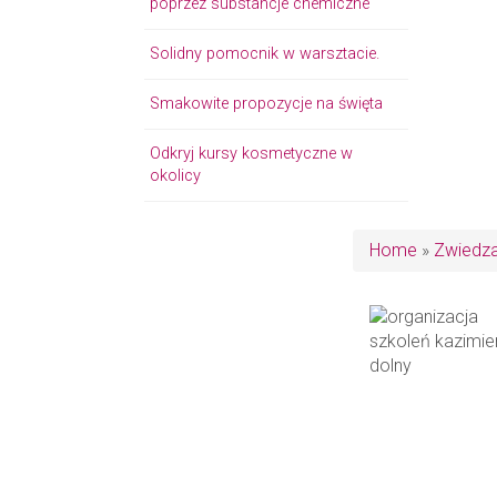
poprzez substancje chemiczne
Solidny pomocnik w warsztacie.
Smakowite propozycje na święta
Odkryj kursy kosmetyczne w
okolicy
Home
»
Zwiedza