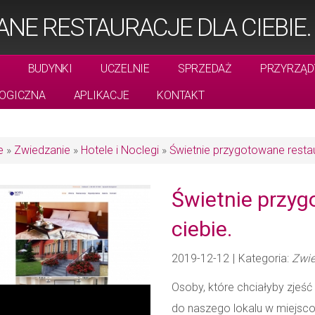
NE RESTAURACJE DLA CIEBIE.
BUDYNKI
UCZELNIE
SPRZEDAŻ
PRZYRZĄD
OGICZNA
APLIKACJE
KONTAKT
e
»
Zwiedzanie
»
Hotele i Noclegi
»
Świetnie przygotowane restau
Świetnie przyg
ciebie.
2019-12-12
|
Kategoria:
Zwie
Osoby, które chciałyby zjeść
do naszego lokalu w miejsco