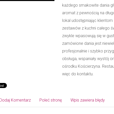
każdego smakowite dania głó
aromat z pewnością na długo
lokal udostępniając klient
zestawów z kuchni całego św
zwykle wpasowują się w gust
zamówione dania jest niewie
profesjonalnie i szybko przy
obsługa, wspaniały wystój o
ośrodku Kościerzyna. Restau
więc do kontaktu.
Dodaj Komentarz
Poleć stronę
Wpis zawiera błędy