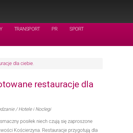
Y
TRANSPORT
PR
SPORT
racje dla ciebie.
otowane restauracje dla
dzanie / Hotele i Noclegi
 smaczny posiłek niech czują się zaproszone
wości Kościerzyna. Restauracje przygotują dla