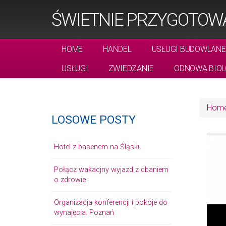
ŚWIETNIE PRZYGOTOWA
HOME
HANDEL
USŁUGI BUDOWLANE
USŁUGI
ZWIEDZANIE
ODNOWA BIOL
Hom
LOSOWE POSTY
Hotel z basenem na Śląsku
Połącz wakacjny wyjazd z dbaniem
o zdrowie
Organizacja konferencji i pokoje do
wynajęcia. Poznań