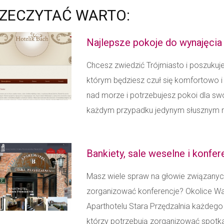
ZECZYTAĆ WARTO:
Najlepsze pokoje do wynajęcia
Chcesz zwiedzić Trójmiasto i poszuku
którym będziesz czuł się komfortowo 
nad morze i potrzebujesz pokoi dla s
każdym przypadku jedynym słusznym ro
Bankiety, sale weselne i konfe
Masz wiele spraw na głowie związanych
zorganizować konferencje? Okolice Wa
Aparthotelu Stara Przędzalnia każdego
którzy potrzebują zorganizować spotka