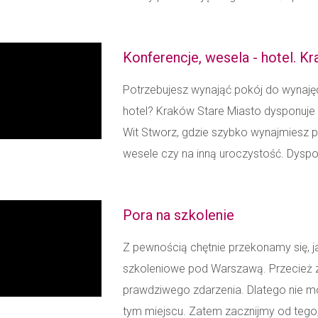
Konferencje, wesela - hotel. K
Potrzebujesz wynająć pokój do wynajęc
hotel? Kraków Stare Miasto dysponuj
Wit Stworz, gdzie szybko wynajmiesz p
wesele czy na inną uroczystość. Dyspo
Pora na szkolenie
Z pewnością chętnie przekonamy się, ja
szkoleniowe pod Warszawą. Przecież 
prawdziwego zdarzenia. Dlatego nie m
tym miejscu. Zatem zacznijmy od tego,