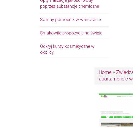
Optymalizacja jakości wody
poprzez substancje chemiczne
Solidny pomocnik w warsztacie.
Smakowite propozycje na święta
Odkryj kursy kosmetyczne w
okolicy
Home
»
Zwiedza
apartamencie w