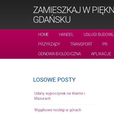
ZAMIESZKAJ W PIĘK
GDAŃSKU
HOME
HANDEL
USŁUGI BUDOWL
PRZYRZĄDY
TRANSPORT
PR
ODNOWA BIOLOGICZNA
APLIKACJE
LOSOWE POSTY
Udany wypoczynek na Warmii i
Mazurach
Wyjątkowe noclegi w górach