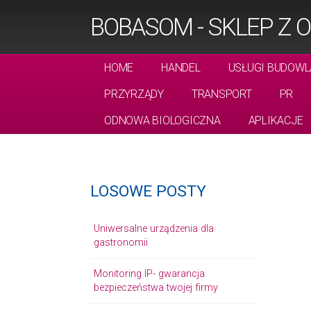
BOBASOM - SKLEP Z O
HOME
HANDEL
USŁUGI BUDOWL
PRZYRZĄDY
TRANSPORT
PR
ODNOWA BIOLOGICZNA
APLIKACJE
LOSOWE POSTY
Uniwersalne urządzenia dla
gastronomii
Monitoring IP- gwarancja
bezpieczeństwa twojej firmy