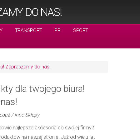
ZAMY DO NAS!
Y
TRANSPORT
PR
SPORT
ra! Zapraszamy do nas!
kty dla twojego biura!
nas!
edaż / Inne Sklepy
wić najlepsze akcesoria do swojej firmy?
duktów na naszej stronie. Już od wielu lat