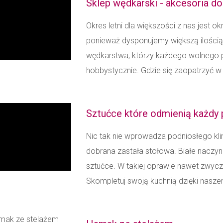
Sklep wędkarski - akcesoria d
Okres letni dla większości z nas jest
ponieważ dysponujemy większą ilością 
wędkarstwa, którzy każdego wolnego 
hobbystycznie. Gdzie się zaopatrzyć w 
Sztućce które odmienią każdy 
Nic tak nie wprowadza podniosłego kl
dobrana zastała stołowa. Białe naczyn
sztućce. W takiej oprawie nawet zwycz
Skompletuj swoją kuchnią dzięki nasze