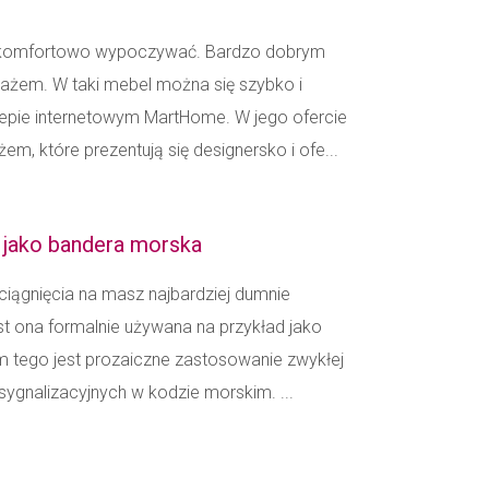
ię komfortowo wypoczywać. Bardzo dobrym
lażem. W taki mebel można się szybko i
pie internetowym MartHome. W jego ofercie
em, które prezentują się designersko i ofe...
o jako bandera morska
ciągnięcia na masz najbardziej dumnie
st ona formalnie używana na przykład jako
m tego jest prozaiczne zastosowanie zwykłej
g sygnalizacyjnych w kodzie morskim. ...