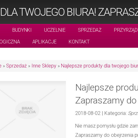
DLA TWOJEGO BIURA! ZAPRAS
BUDYNKI
UCZELNIE
SPRZEDAŻ
PRZYRZĄD
OGICZNA
APLIKACJE
KONTAKT
e
»
Sprzedaż
»
Inne Sklepy
»
Najlepsze produkty dla twojego biu
Najlepsze produ
Zapraszamy do 
2018-08-02
|
Kategoria:
Sprz
Nie masz pomysłu gdzie zamó
Zapraszamy do obejrzenia pro