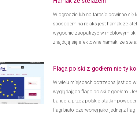
Hamak ze stelażem
W ogrodzie lub na tarasie powinno s
sposobem na relaks jest hamak ze ste
wygodnie zaopatrzyć w meblowym skle
znajdują się efektowne hamaki ze stelaż
Flaga polski z godłem nie tylk
W wielu miejscach potrzebna jest do w
wyglądająca flaga polski z godłem. Je
bandera przez polskie statki - powode
flagi biało-czerwonej jako jednej z fla