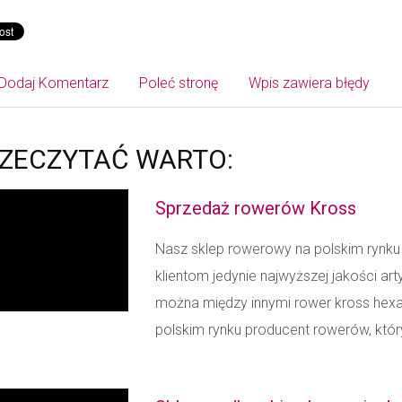
Dodaj Komentarz
Poleć stronę
Wpis zawiera błędy
ZECZYTAĆ WARTO:
Sprzedaż rowerów Kross
Nasz sklep rowerowy na polskim rynku dz
klientom jedynie najwyższej jakości art
można między innymi rower kross hexa
polskim rynku producent rowerów, któr