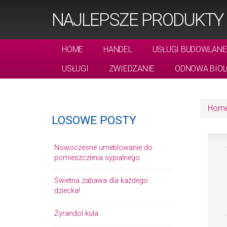
NAJLEPSZE PRODUKTY 
HOME
HANDEL
USŁUGI BUDOWLANE
USŁUGI
ZWIEDZANIE
ODNOWA BIOL
Hom
LOSOWE POSTY
Nowoczesne umeblowanie do
pomieszczenia sypialnego
Świetna zabawa dla każdego
dziecka!
Żyrandol kula