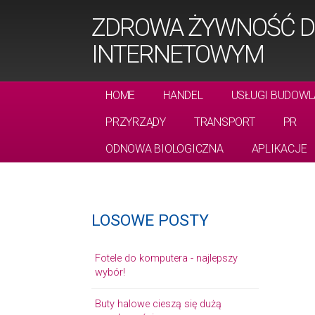
ZDROWA ŻYWNOŚĆ DO
INTERNETOWYM
HOME
HANDEL
USŁUGI BUDOWL
PRZYRZĄDY
TRANSPORT
PR
ODNOWA BIOLOGICZNA
APLIKACJE
LOSOWE POSTY
Fotele do komputera - najlepszy
wybór!
Buty halowe cieszą się dużą