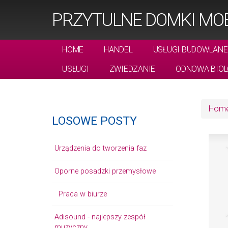
PRZYTULNE DOMKI MOB
HOME
HANDEL
USŁUGI BUDOWLANE
USŁUGI
ZWIEDZANIE
ODNOWA BIOL
Hom
LOSOWE POSTY
Urządzenia do tworzenia faz
Oporne posadzki przemysłowe
Praca w biurze
Adisound - najlepszy zespół
muzyczny.