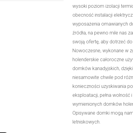
wysoki poziom izolacji term
obecność instalacji elektryc
wyposażenia omawianych d
źródła, na pewno mile nas z
swoją ofertę, aby dotrzeć do
Nowoczesne, wykonane w zg
holenderskie całoroczne uż
domków kanadyjskich, dzięki
niesamowite chwile pod róż
konieczności uzyskiwania po
eksploatacji, pełna wolność 
wymienionych domków holen
Opisywane domki mogą nam 
letniskowych.