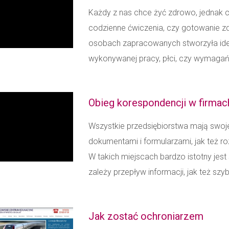
Każdy z nas chce żyć zdrowo, jednak c
codzienne ćwiczenia, czy gotowanie zd
osobach zapracowanych stworzyła idea
wykonywanej pracy, płci, czy wymagań zn
Obieg korespondencji w firmac
Wszystkie przedsiębiorstwa mają swoje
dokumentami i formularzami, jak też r
W takich miejscach bardzo istotny jes
zależy przepływ informacji, jak też sz
Jak zostać ochroniarzem