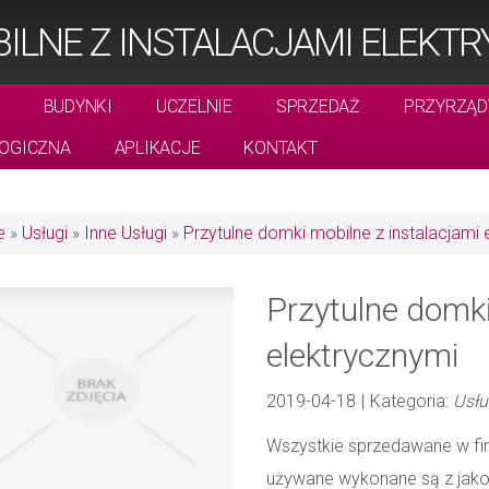
ILNE Z INSTALACJAMI ELEKT
BUDYNKI
UCZELNIE
SPRZEDAŻ
PRZYRZĄD
OGICZNA
APLIKACJE
KONTAKT
e
»
Usługi
»
Inne Usługi
»
Przytulne domki mobilne z instalacjami 
Przytulne domki
elektrycznymi
2019-04-18
|
Kategoria:
Usłu
Wszystkie sprzedawane w fi
używane wykonane są z jako