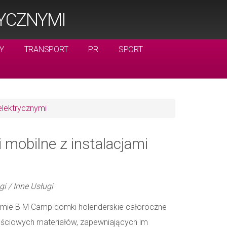
RYCZNYMI
Y
TRANSPORT
PR
SPORT
elektrycznymi
 mobilne z instalacjami
gi / Inne Usługi
rmie B M Camp domki holenderskie całoroczne
ściowych materiałów, zapewniających im