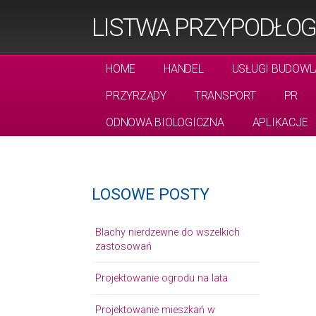
LISTWA PRZYPODŁOG
HOME
HANDEL
USŁUGI BUDOWL
PRZYRZĄDY
TRANSPORT
PR
ODNOWA BIOLOGICZNA
APLIKACJE
LOSOWE POSTY
Blachy nierdzewne do wszelkich
zastosowań
Projektowanie ogrodu na lata
Projektowanie mieszkań w