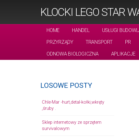
KLOCKI LEGO STAR W
HOME
HANDEL
USŁUGI BUDOWL
PRZYRZĄDY
TRANSPORT
PR
ODNOWA BIOLOGICZNA
APLIKACJE
LOSOWE POSTY
Chle-Mar -hurt,detal-kołki,wkręty
,śruby .
Sklep internetowy ze sprzętem
survivalowym